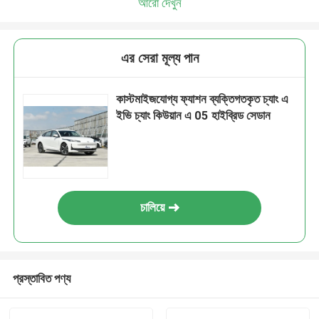
আরো দেখুন
আমরা শীঘ্রই আপনাকে আবার কল করব!
এর সেরা মূল্য পান
কাস্টমাইজযোগ্য ফ্যাশন ব্যক্তিগতকৃত চ্যাং এ
ইভি চ্যাং কিউয়ান এ 05 হাইব্রিড সেডান
চালিয়ে
জমা দিন
প্রস্তাবিত পণ্য