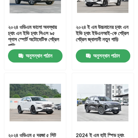
কারখানা ভ্রমণ
২০২৪ ওডিএম ভালো অবস্থায়
২০২৪ ই এম উচ্চমানের চ্যাং এন
চ্যাং এন ইভি চ্যাং সিএস ৯৫
ইভি চ্যাং ইউএনআই-কে পেট্রল
মান নিয়ন্ত্রণ
প্লাস স্পোর্ট অটোমেটিক পেট্রল
পেট্রল জ্বালানী নতুন গাড়ি
গাড়ি
অনুসন্ধান পাঠান
অনুসন্ধান পাঠান
আমাদের সাথে যোগাযোগ করুন
খবর
উদ্ধৃতির জন্য আবেদন
বৈদ্যুতিক যানবাহন গাড়ি
পেট্রোলের গাড়ি
২০২৪ ওডিএম ৫ দরজা ৫ সিট
2024 ই এম হাই স্পিড চ্যাং