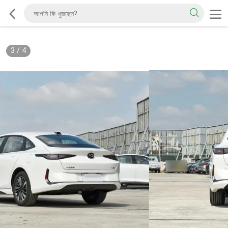
3
/
4