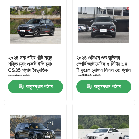
২০২৪ উচ্চ গতির খাঁটি নতুন
২০২৪ ওডিএম গুড কন্ডিশন
শক্তি চ্যাং একটি ইভি চ্যাং
স্পোর্ট অটোমেটিক ৫ সিটার ১.৪
CS35 প্লাস বৈদ্যুতিক
টি ফুয়েল চ্যাঙ্গান সিএস ৩৫ প্লাস
যানবাহন গাড়ি
এসইউভি গাড়ি
অনুসন্ধান পাঠান
অনুসন্ধান পাঠান
বাড়ি
পণ্য
আমাদের সম্পর্কে