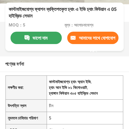
কাস্টমাইজযোগ্য ফ্যাশন ব্যক্তিগতকৃত চ্যাং এ ইভি চ্যাং কিউয়ান এ 05
হাইব্রিড সেডান
MOQ：5
মূল্য：আলোচনাযোগ্য
ভালো দাম
আমাদের সাথে যোগাযোগ
করুন
পণ্যের বর্ণনা
কাস্টমাইজযোগ্য চ্যাং অ্যান ইভি
,
লক্ষণীয় করা:
চ্যাং আন ইভি ৮১ কিলোওয়াট
,
চ্যাঙ্গান কিউয়ান এ০৫ হাইব্রিড সেডান
উৎপত্তি স্থল
চীন
ন্যূনতম চাহিদার পরিমাণ
5