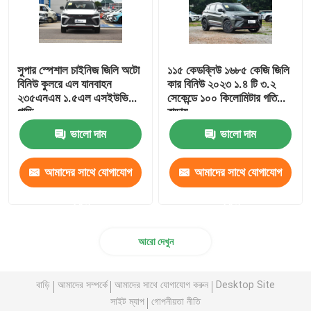
সুপার স্পেশাল চাইনিজ জিলি অটো
১১৫ কেডব্লিউ ১৬৮৫ কেজি জিলি
বিনিউ কুলরে এল যানবাহন
কার বিনিউ ২০২৩ ১.৪ টি ৩.২
২৩৫এনএম ১.৫এল এসইউভি
সেকেন্ডে ১০০ কিলোমিটার গতি
গাড়ি
বাড়ায়
ভালো দাম
ভালো দাম
আমাদের সাথে যোগাযোগ
আমাদের সাথে যোগাযোগ
করুন
করুন
আরো দেখুন
বাড়ি
আমাদের সম্পর্কে
আমাদের সাথে যোগাযোগ করুন
Desktop Site
সাইট ম্যাপ
গোপনীয়তা নীতি