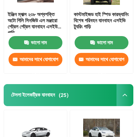
আইএম ইলেকট্রিক গাড়ি
ইঞ্জিন ম্যাক্স ২৩৮ অশ্বশক্তি
কাস্টমাইজড হাই স্পিড কারভ্যানিং
অটো গিলি সিনজিউ এল মঞ্জারো
বিশেষ পরিবহন যানবাহন এসইভি
পেট্রল পেট্রল যানবাহন এসইউভি
ট্যুরিং গাড়ি
গাড়ি
ভালো দাম
ভালো দাম
আমাদের সাথে যোগাযোগ
আমাদের সাথে যোগাযোগ
করুন
করুন
টেসলা ইলেকট্রিক যানবাহন
(25)