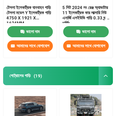
টেসলা ইলেকট্রিক যানবাহন গাড়ি
5 সিট 2024 লং রেঞ্জ অ্যাভাটার
ZEEKR ইলেকট্রিক গাড়ি
টেসলা মডেল Y ইলেকট্রিক গাড়ি
11 ইলেকট্রিক কার লাক্সারি নিউ
4750 X 1921 X
এনার্জি এসইউভি গাড়ি 0.33 ঘন্টা
1624MM
চার্জিং
ট্যাংক এসইউভি
ভালো দাম
ভালো দাম
BYD EV গাড়ি
আমাদের সাথে যোগাযোগ
আমাদের সাথে যোগাযোগ
করুন
করুন
লিসিয়াং ইলেকট্রিক গাড়ি
পেট্রোলের গাড়ি
(19)
লিপ মোটর গাড়ি
বৈদ্যুতিক এম জি গাড়ি
রাইজিং অটো