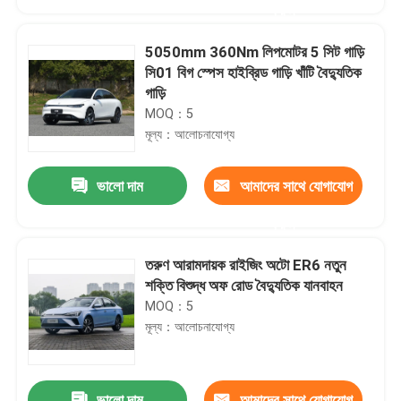
করুন
5050mm 360Nm লিপমোটর 5 সিট গাড়ি
সি01 বিগ স্পেস হাইব্রিড গাড়ি খাঁটি বৈদ্যুতিক
গাড়ি
MOQ：5
মূল্য：আলোচনাযোগ্য
ভালো দাম
আমাদের সাথে যোগাযোগ
করুন
তরুণ আরামদায়ক রাইজিং অটো ER6 নতুন
বাড়ি
শক্তি বিশুদ্ধ অফ রোড বৈদ্যুতিক যানবাহন
MOQ：5
মূল্য：আলোচনাযোগ্য
পণ্য
আমাদের সম্পর্কে
ভালো দাম
আমাদের সাথে যোগাযোগ