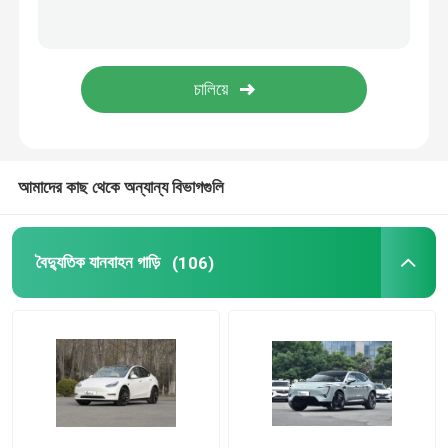
ZEEKR ইলেকট্রিক গাড়ি
ট্যাংক এসইউভি
BYD EV গাড়ি
আমাদের কাছ থেকে অন্যান্য বিভাগগুলি
লিসিয়াং ইলেকট্রিক গাড়ি
বৈদ্যুতিক যানবাহন গাড়ি
(106)
লিপ মোটর গাড়ি
বৈদ্যুতিক এম জি গাড়ি
রাইজিং অটো