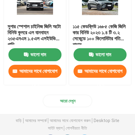
সুপার স্পেশাল চাইনিজ জিলি অটো
১১৫ কেডব্লিউ ১৬৮৫ কেজি জিলি
বিনিউ কুলরে এল যানবাহন
কার বিনিউ ২০২৩ ১.৪ টি ৩.২
২৩৫এনএম ১.৫এল এসইউভি
সেকেন্ডে ১০০ কিলোমিটার গতি
গাড়ি
বাড়ায়
ভালো দাম
ভালো দাম
আমাদের সাথে যোগাযোগ
আমাদের সাথে যোগাযোগ
করুন
করুন
আরো দেখুন
বাড়ি
আমাদের সম্পর্কে
আমাদের সাথে যোগাযোগ করুন
Desktop Site
সাইট ম্যাপ
গোপনীয়তা নীতি