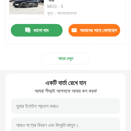
MOQ：5
মূল্য：আলোচনাযোগ্য
টেসলা ইলেকট্রিক যানবাহন
ভালো দাম
আমাদের সাথে যোগাযোগ
অ্যাভাটার ইলেকট্রিক গাড়ি
করুন
গিলি গাড়ি
আরো দেখুন
মার্সেডিজ বেনজ বিজনেস কার
একটি বার্তা রেখে যান
চেরি অটোমোবাইল
আমরা শীঘ্রই আপনাকে আবার কল করব!
VW EV গাড়ি
চ্যাং আন ইভি