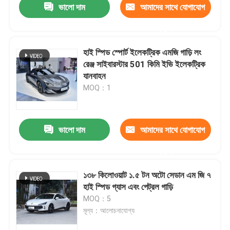
ভালো দাম
আমাদের সাথে যোগাযোগ
করুন
হাই স্পিড স্পোর্ট ইলেকট্রিক এমজি গাড়ি লং
রেঞ্জ সাইবারস্টার 501 কিমি ইভি ইলেকট্রিক
যানবাহন
MOQ：1
ভালো দাম
আমাদের সাথে যোগাযোগ
করুন
১৩৮ কিলোওয়াট ১.৫ টন অটো সেডান এম জি ৭
হাই স্পিড গ্যাস এবং পেট্রল গাড়ি
MOQ：5
মূল্য：আলোচনাযোগ্য