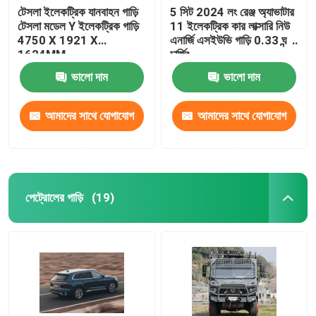
টেসলা ইলেকট্রিক যানবাহন গাড়ি
5 সিট 2024 লং রেঞ্জ অ্যাভাটার
টেসলা মডেল Y ইলেকট্রিক গাড়ি
11 ইলেকট্রিক কার লাক্সারি নিউ
আইএম ইলেকট্রিক গাড়ি
4750 X 1921 X
এনার্জি এসইউভি গাড়ি 0.33 ঘন্টা
1624MM
চার্জিং
ভালো দাম
ভালো দাম
আমাদের সাথে যোগাযোগ
আমাদের সাথে যোগাযোগ
করুন
করুন
পেট্রোলের গাড়ি
(19)