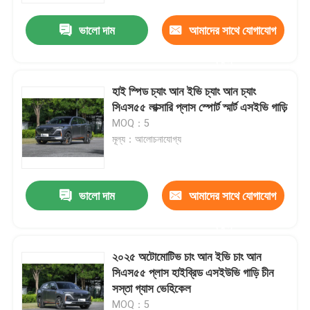
ভালো দাম
আমাদের সাথে যোগাযোগ
করুন
হাই স্পিড চ্যাং আন ইভি চ্যাং আন চ্যাং
সিএস৫৫ লাক্সারি প্লাস স্পোর্ট স্মার্ট এসইভি গাড়ি
MOQ：5
মূল্য：আলোচনাযোগ্য
ভালো দাম
আমাদের সাথে যোগাযোগ
বাড়ি
করুন
২০২৫ অটোমোটিভ চাং আন ইভি চাং আন
পণ্য
সিএস৫৫ প্লাস হাইব্রিড এসইউভি গাড়ি চীন
সস্তা গ্যাস ভেহিকেল
আমাদের সম্পর্কে
MOQ：5