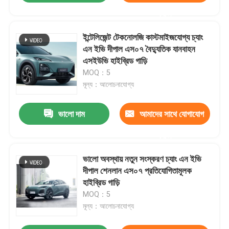
করুন
ইন্টেলিজেন্ট টেকনোলজি কাস্টমাইজযোগ্য চ্যাং
এন ইভি দীপাল এস০৭ বৈদ্যুতিক যানবাহন
এসইউভি হাইব্রিড গাড়ি
MOQ：5
মূল্য：আলোচনাযোগ্য
ভালো দাম
আমাদের সাথে যোগাযোগ
করুন
ভালো অবস্থায় নতুন সংস্করণ চ্যাং এন ইভি
দীপাল শেনলান এস০৭ প্রতিযোগিতামূলক
হাইব্রিড গাড়ি
MOQ：5
মূল্য：আলোচনাযোগ্য