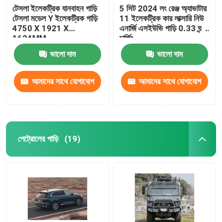
টেসলা ইলেকট্রিক যানবাহন গাড়ি
5 সিট 2024 লং রেঞ্জ অ্যাভাটার
টেসলা মডেল Y ইলেকট্রিক গাড়ি
11 ইলেকট্রিক কার লাক্সারি নিউ
আইএম ইলেকট্রিক গাড়ি
4750 X 1921 X
এনার্জি এসইউভি গাড়ি 0.33 ঘন্টা
1624MM
চার্জিং
ভালো দাম
ভালো দাম
আমাদের সাথে যোগাযোগ
আমাদের সাথে যোগাযোগ
করুন
করুন
পেট্রোলের গাড়ি
(19)