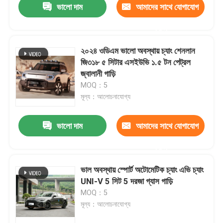
ভালো দাম
আমাদের সাথে যোগাযোগ
করুন
২০২৪ ওডিএম ভালো অবস্থায় চ্যাং শেনলান
জি৩১৮ ৫ সিটার এসইউভি ১.৫ টন পেট্রল
জ্বালানী গাড়ি
MOQ：5
মূল্য：আলোচনাযোগ্য
ভালো দাম
আমাদের সাথে যোগাযোগ
করুন
ভাল অবস্থায় স্পোর্ট অটোমেটিক চ্যাং এভি চ্যাং
UNI-V 5 সিট 5 দরজা গ্যাস গাড়ি
MOQ：5
মূল্য：আলোচনাযোগ্য