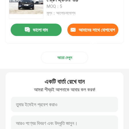
MOQ：5
মূল্য：আলোচনাযোগ্য
টেসলা ইলেকট্রিক যানবাহন
ভালো দাম
আমাদের সাথে যোগাযোগ
অ্যাভাটার ইলেকট্রিক গাড়ি
করুন
গিলি গাড়ি
আরো দেখুন
মার্সেডিজ বেনজ বিজনেস কার
একটি বার্তা রেখে যান
চেরি অটোমোবাইল
আমরা শীঘ্রই আপনাকে আবার কল করব!
VW EV গাড়ি
চ্যাং আন ইভি