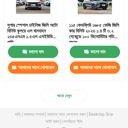
সুপার স্পেশাল চাইনিজ জিলি অটো
১১৫ কেডব্লিউ ১৬৮৫ কেজি জিলি
বিনিউ কুলরে এল যানবাহন
কার বিনিউ ২০২৩ ১.৪ টি ৩.২
২৩৫এনএম ১.৫এল এসইউভি
সেকেন্ডে ১০০ কিলোমিটার গতি
গাড়ি
বাড়ায়
ভালো দাম
ভালো দাম
আমাদের সাথে যোগাযোগ
আমাদের সাথে যোগাযোগ
করুন
করুন
আরো দেখুন
বাড়ি
আমাদের সম্পর্কে
আমাদের সাথে যোগাযোগ করুন
Desktop Site
সাইট ম্যাপ
গোপনীয়তা নীতি