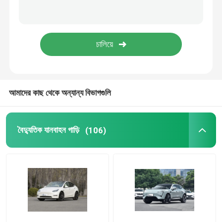
ZEEKR ইলেকট্রিক গাড়ি
ট্যাংক এসইউভি
BYD EV গাড়ি
আমাদের কাছ থেকে অন্যান্য বিভাগগুলি
লিসিয়াং ইলেকট্রিক গাড়ি
বৈদ্যুতিক যানবাহন গাড়ি
(106)
লিপ মোটর গাড়ি
বৈদ্যুতিক এম জি গাড়ি
রাইজিং অটো