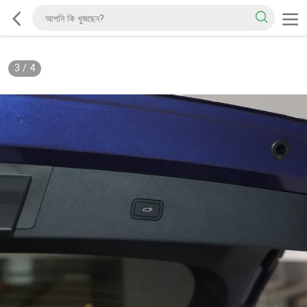
3
/
4