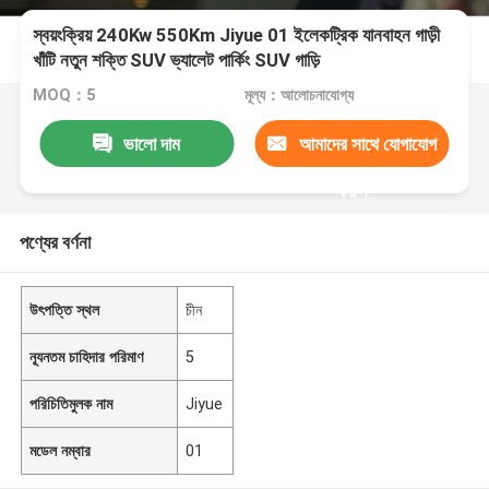
স্বয়ংক্রিয় 240Kw 550Km Jiyue 01 ইলেকট্রিক যানবাহন গাড়ী
খাঁটি নতুন শক্তি SUV ভ্যালেট পার্কিং SUV গাড়ি
MOQ：5
মূল্য：আলোচনাযোগ্য
ভালো দাম
আমাদের সাথে যোগাযোগ
করুন
পণ্যের বর্ণনা
উৎপত্তি স্থল
চীন
ন্যূনতম চাহিদার পরিমাণ
5
পরিচিতিমুলক নাম
Jiyue
মডেল নম্বার
01