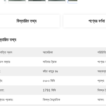
বিস্তারিত তথ্য
পণ্যের বর্ণনা
স্তারিত তথ্য
পত্তি স্থল
আমেরিকা
পরিচিতি
েল নম্বার
সাইবার ট্রাক
পণ্যের 
:
কাঁচা ধাতুর রঙ
অভ্যন্
ঘ্য:
৫৬৮৩ মিমি
প্রস্থ:
্চতা:
1791 মিমি
বিশুদ্ধ 
্তির প্রকার:
বিশুদ্ধ বৈদ্যুতিক
আসন: