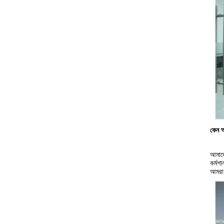
কেন আ
আমাদে
কর্মশ
আমরা 