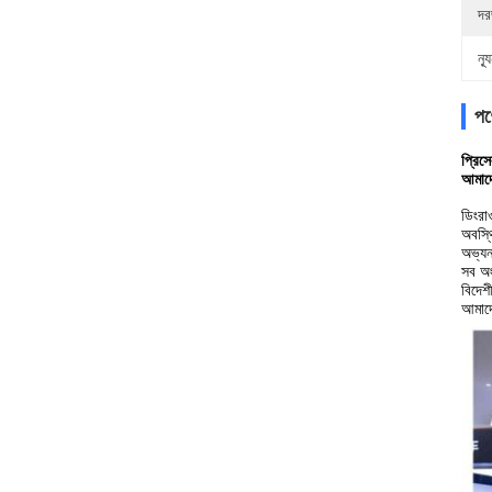
দর
ন্
পণ্
প্রিস
আমাদে
ডিংরা
অবস্থ
অভ্যন
সব অং
বিদেশ
আমাদে