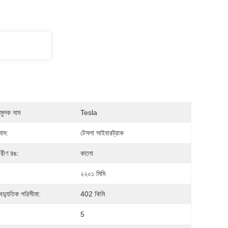
মুলক নাম
Tesla
নাম:
টেসলা সাইবারট্রাক
তরীণ রঙ:
কালো
২২০১ মিমি
বৈদ্যুতিক পরিসীমা:
402 কিমি
5