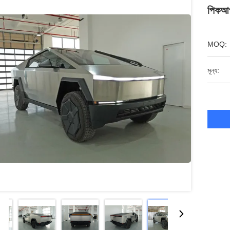
পিকআপ 
MOQ:
মূল্য: