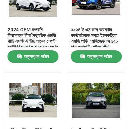
2024 OEM রপ্তানি
২০২৪ ই এম ভাল অবস্থায়
বিলাসবহুল চীনা বৈদ্যুতিক এমজি
কাস্টমাইজড সস্তা ইলেকট্রিক
গাড়ি এমজি 4 উচ্চ মানের স্পোর্ট
এমজি গাড়ি এমজিজেডএস ১২০
ব্যাটারি বৈদ্যুতিক যানবাহন সেডান
পিস জ্বালানী পেট্রল গাড়ি
নতুন গাড়ি
অনুসন্ধান পাঠান
অনুসন্ধান পাঠান
বাড়ি
পণ্য
আমাদের সম্পর্কে