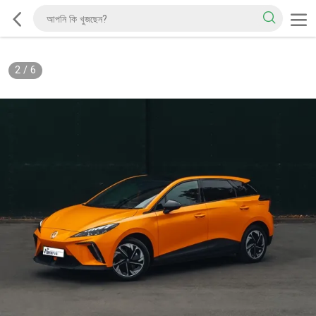
2
/
6