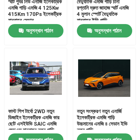
স্মার্ট প্যুর নিউ এনার্জি ইলেকট্রিক
বৈদ্যুতিক এমজি গাড়ি চীনা
এমজি গাড়ি এমজি 4 125Kw
রপ্তানি দ্রুত জাহাজ স্মার্ট এমজি
415Km 170Ps ইলেকট্রিক
4 মুলান স্পোর্ট বৈদ্যুতিক
কারখানা ভ্রমণ
যানবাহন সেডান
যানবাহন ইভি গাড়ি
অনুসন্ধান পাঠান
অনুসন্ধান পাঠান
মান নিয়ন্ত্রণ
আমাদের সাথে যোগাযোগ করুন
খবর
উদ্ধৃতির জন্য আবেদন
ফাস্ট শিপ টার্বো 2WD নতুন
নতুন সংস্করণ নতুন এনার্জি
বৈদ্যুতিক যানবাহন গাড়ি
ডিজাইন ইলেকট্রিক এমজি কার
ইলেকট্রিক এমজি গাড়ি
ছোট এসইউভি SAIC এমজি
উচ্চমানের এমজি ৪ সেডান ইভি
জেডএস যানবাহন নতুন গাড়ি
নতুন গাড়ি
পেট্রোলের গাড়ি
অনুসন্ধান পাঠান
অনুসন্ধান পাঠান