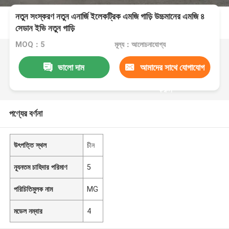
নতুন সংস্করণ নতুন এনার্জি ইলেকট্রিক এমজি গাড়ি উচ্চমানের এমজি ৪
সেডান ইভি নতুন গাড়ি
MOQ：5
মূল্য：আলোচনাযোগ্য
ভালো দাম
আমাদের সাথে যোগাযোগ
করুন
পণ্যের বর্ণনা
উৎপত্তি স্থল
চীন
ন্যূনতম চাহিদার পরিমাণ
5
পরিচিতিমুলক নাম
MG
মডেল নম্বার
4