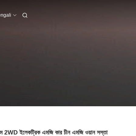
ngali
াম 2WD ইলেকট্রিক এমজি কার চীন এমজি ওয়ান সস্তা