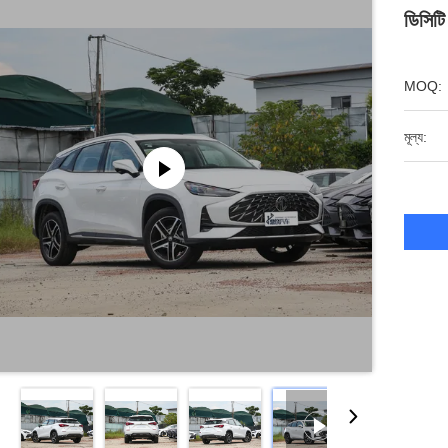
ডিসিটি
MOQ:
মূল্য: