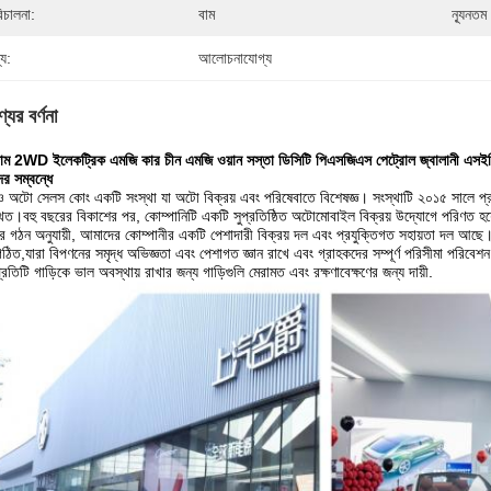
িচালনা:
বাম
ন্যূনতম
্য:
আলোচনাযোগ্য
যের বর্ণনা
াম 2WD ইলেকট্রিক এমজি কার চীন এমজি ওয়ান সস্তা ডিসিটি পিএসজিএস পেট্রোল জ্বালানী এসইভি
র সম্বন্ধে
ও অটো সেলস কোং একটি সংস্থা যা অটো বিক্রয় এবং পরিষেবাতে বিশেষজ্ঞ। সংস্থাটি ২০১৫ সালে প্রত
িত।বহু বছরের বিকাশের পর, কোম্পানিটি একটি সুপ্রতিষ্ঠিত অটোমোবাইল বিক্রয় উদ্যোগে পরিণত হয
দের গঠন অনুযায়ী, আমাদের কোম্পানীর একটি পেশাদারী বিক্রয় দল এবং প্রযুক্তিগত সহায়তা দল আছে। ব
 গঠিত,যারা বিপণনের সমৃদ্ধ অভিজ্ঞতা এবং পেশাগত জ্ঞান রাখে এবং গ্রাহকদের সম্পূর্ণ পরিসীমা পরিবেশন
্রতিটি গাড়িকে ভাল অবস্থায় রাখার জন্য গাড়িগুলি মেরামত এবং রক্ষণাবেক্ষণের জন্য দায়ী.