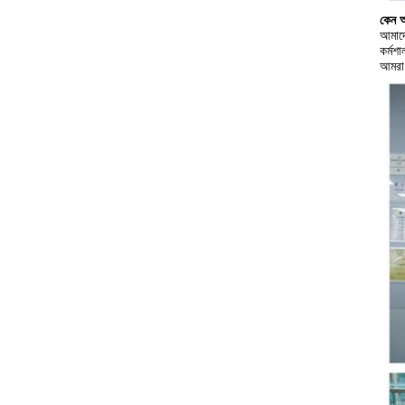
কেন আ
আমাদে
কর্মশ
আমরা 