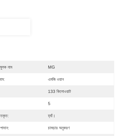
মুলক নাম
MG
নাম:
এমজি ওয়ান
133 কিলোওয়াট
5
গতকৃত:
হ্যাঁ।
াদান:
চামড়ার অনুকরণ