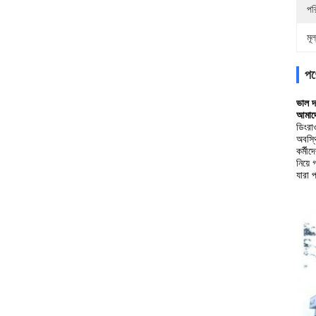
পর
মূল
পণ্
ভাল দ
আমাদে
ডিংরা
অবস্থ
কর্মী
নিয়ে
যারা প