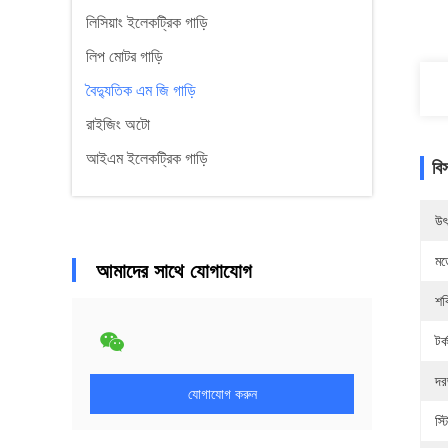
লিসিয়াং ইলেকট্রিক গাড়ি
লিপ মোটর গাড়ি
বৈদ্যুতিক এম জি গাড়ি
রাইজিং অটো
আইএম ইলেকট্রিক গাড়ি
বি
উৎ
মড
আমাদের সাথে যোগাযোগ
শক
টর্
দর
যোগাযোগ করুন
স্