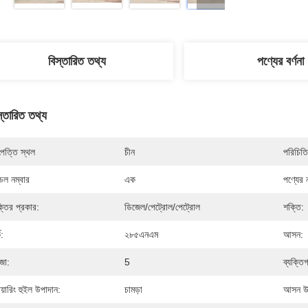
বিস্তারিত তথ্য
পণ্যের বর্ণনা
স্তারিত তথ্য
পত্তি স্থল
চীন
পরিচিতি
েল নম্বার
এক
পণ্যের 
্তির প্রকার:
ডিজেল/পেট্রোল/পেট্রোল
শক্তি:
ক:
২৮৫এনএম
আসন:
জা:
5
ব্যক্তি
টিয়ারিং হুইল উপাদান:
চামড়া
আসন উপ