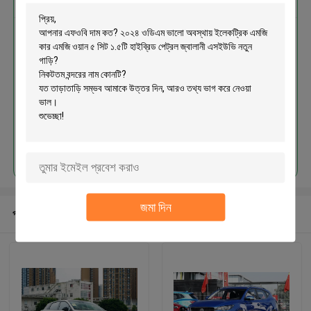
২০২৪ ওডিএম ভালো অবস্থায় ইলেকট্রিক
এমজি কার এমজি ওয়ান ৫ সিট ১.৫টি হাইব্রিড
পেট্রল জ্বালানী এসইউভি নতুন গাড়ি
চালিয়ে
জমা দিন
প্রস্তাবিত পণ্য