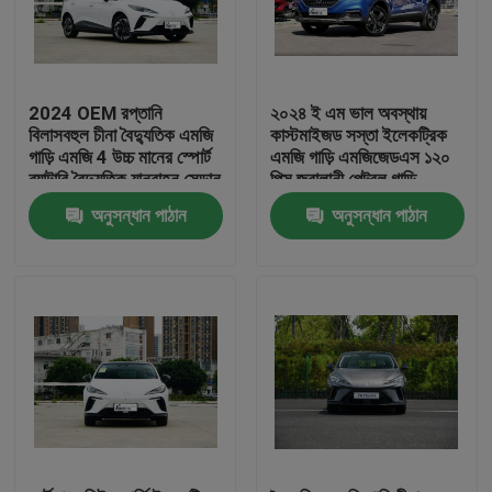
2024 OEM রপ্তানি
২০২৪ ই এম ভাল অবস্থায়
বিলাসবহুল চীনা বৈদ্যুতিক এমজি
কাস্টমাইজড সস্তা ইলেকট্রিক
গাড়ি এমজি 4 উচ্চ মানের স্পোর্ট
এমজি গাড়ি এমজিজেডএস ১২০
ব্যাটারি বৈদ্যুতিক যানবাহন সেডান
পিস জ্বালানী পেট্রল গাড়ি
নতুন গাড়ি
অনুসন্ধান পাঠান
অনুসন্ধান পাঠান
বাড়ি
পণ্য
আমাদের সম্পর্কে