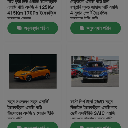
স্মার্ট প্যুর নিউ এনার্জি ইলেকট্রিক
বৈদ্যুতিক এমজি গাড়ি চীনা
এমজি গাড়ি এমজি 4 125Kw
রপ্তানি দ্রুত জাহাজ স্মার্ট এমজি
415Km 170Ps ইলেকট্রিক
4 মুলান স্পোর্ট বৈদ্যুতিক
কারখানা ভ্রমণ
যানবাহন সেডান
যানবাহন ইভি গাড়ি
অনুসন্ধান পাঠান
অনুসন্ধান পাঠান
মান নিয়ন্ত্রণ
আমাদের সাথে যোগাযোগ করুন
খবর
উদ্ধৃতির জন্য আবেদন
নতুন সংস্করণ নতুন এনার্জি
ফাস্ট শিপ টার্বো 2WD নতুন
বৈদ্যুতিক যানবাহন গাড়ি
ইলেকট্রিক এমজি গাড়ি
ডিজাইন ইলেকট্রিক এমজি কার
উচ্চমানের এমজি ৪ সেডান ইভি
ছোট এসইউভি SAIC এমজি
নতুন গাড়ি
জেডএস যানবাহন নতুন গাড়ি
পেট্রোলের গাড়ি
অনুসন্ধান পাঠান
অনুসন্ধান পাঠান