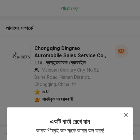
আরো দেখুন
আমাদের সম্পর্কে
Chongqing Dingrao
Automobile Sales Service Co.,
Ltd. প্রস্তুতকারক প্রোফাইল
Meiquan Century City, No.52
Baihe Road, Nanan District,
Chongqing, China ,চীন
5.0
যাচাইকৃত সরবরাহকারী
আরো দেখুন
একটি বার্তা রেখে যান
আমরা শীঘ্রই আপনাকে আবার কল করব!
এর সেরা মূল্য পান