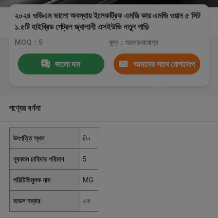
২০২৪ ওডিএম ভালো অবস্থায় ইলেকট্রিক এমজি কার এমজি ওয়ান ৫ সিট
১.৫টি হাইব্রিড পেট্রল জ্বালানী এসইউভি নতুন গাড়ি
MOQ：5
মূল্য：আলোচনাযোগ্য
ভালো দাম
আমাদের সাথে যোগাযোগ
করুন
পণ্যের বর্ণনা
উৎপত্তি স্থল
চীন
ন্যূনতম চাহিদার পরিমাণ
5
পরিচিতিমুলক নাম
MG
মডেল নম্বার
এক