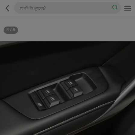
3
/
5