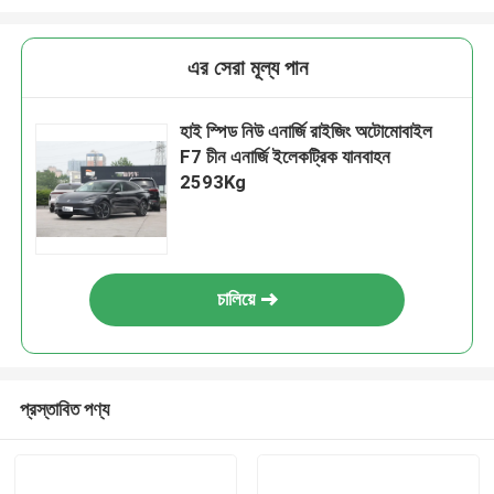
আমরা শীঘ্রই আপনাকে আবার কল করব!
এর সেরা মূল্য পান
হাই স্পিড নিউ এনার্জি রাইজিং অটোমোবাইল
F7 চীন এনার্জি ইলেকট্রিক যানবাহন
2593Kg
চালিয়ে
জমা দিন
প্রস্তাবিত পণ্য