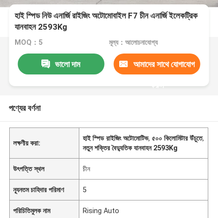
হাই স্পিড নিউ এনার্জি রাইজিং অটোমোবাইল F7 চীন এনার্জি ইলেকট্রিক
যানবাহন 2593Kg
MOQ：5
মূল্য：আলোচনাযোগ্য
ভালো দাম
আমাদের সাথে যোগাযোগ
করুন
পণ্যের বর্ণনা
হাই স্পিড রাইজিং অটোমোটিভ
,
৫০০ কিলোমিটার উঁচুতে
,
লক্ষণীয় করা:
নতুন শক্তির বৈদ্যুতিক যানবাহন 2593Kg
উৎপত্তি স্থল
চীন
ন্যূনতম চাহিদার পরিমাণ
5
পরিচিতিমুলক নাম
Rising Auto