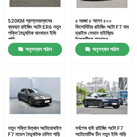
কারখানা ভ্রমণ
520KM প্রাপ্তবয়স্কদের
৫ দরজা ৫ আসন ৫০০
ব্যবহৃত রাইজিং অটো ER6 নতুন
কিলোমিটার রাইজিং অটো F7 বাম
শক্তি বৈদ্যুতিক যানবাহন ইভি
ড্রাইভ সেডান হাইব্রিড
মান নিয়ন্ত্রণ
গাড়ি
ইলেকট্রিক যানবাহন
অনুসন্ধান পাঠান
অনুসন্ধান পাঠান
আমাদের সাথে যোগাযোগ করুন
খবর
উদ্ধৃতির জন্য আবেদন
বৈদ্যুতিক যানবাহন গাড়ি
নতুন শক্তি উত্থান অটোমোবাইল
সর্বশেষ হাই রাইজিং অটো F7
পেট্রোলের গাড়ি
F7 মডেল বৈদ্যুতিক চালিত গাড়ি
অটোমোটিভ চীন নতুন ইভি গাড়ি