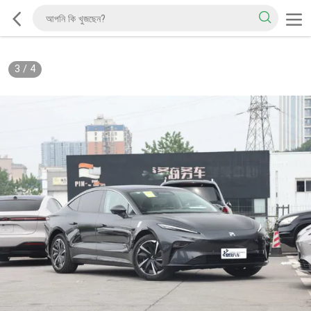
3
/
4