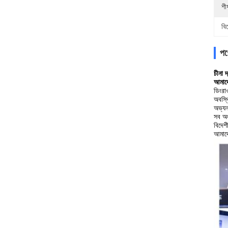
শীর
বি
পণ্
চীনা 
আমাদে
ডিংরা
অবস্থ
অভ্যন
সব অং
বিদেশ
আমাদে