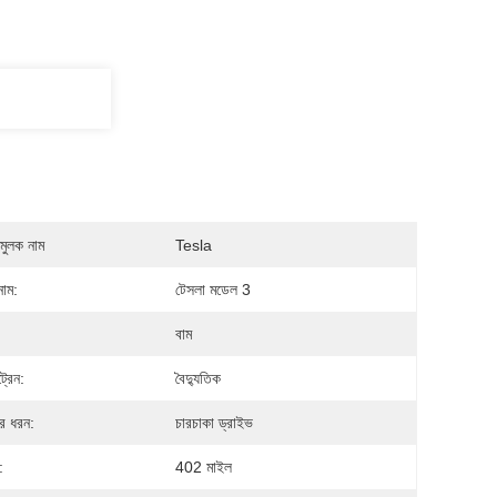
মুলক নাম
Tesla
নাম:
টেসলা মডেল 3
বাম
্রেন:
বৈদ্যুতিক
ের ধরন:
চারচাকা ড্রাইভ
:
402 মাইল