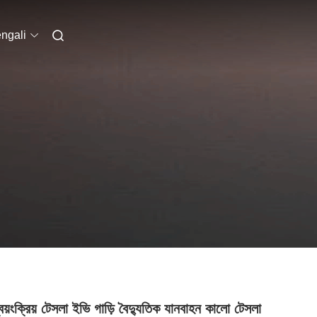
ngali
্বয়ংক্রিয় টেসলা ইভি গাড়ি বৈদ্যুতিক যানবাহন কালো টেসলা