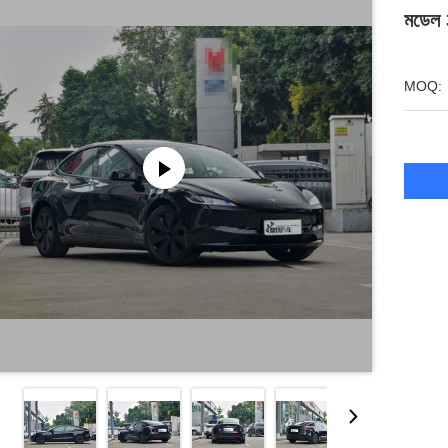
মডেল 3
MOQ: