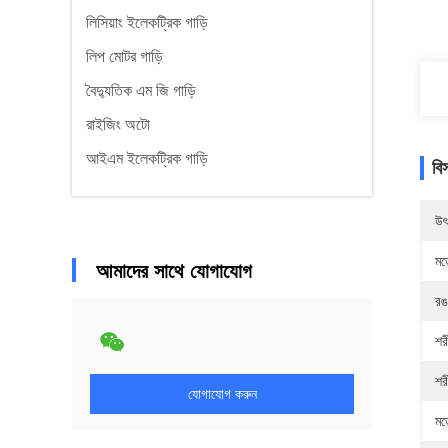
লিসিয়াং ইলেকট্রিক গাড়ি
লিপ মোটর গাড়ি
বৈদ্যুতিক এম জি গাড়ি
রাইজিং অটো
আইএম ইলেকট্রিক গাড়ি
বি
উৎ
মড
আমাদের সাথে যোগাযোগ
রঙ
শর
শর
যোগাযোগ করুন
মড