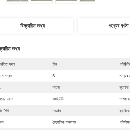
বিস্তারিত তথ্য
পণ্যের বর্ণনা
স্তারিত তথ্য
পত্তি স্থল
চীন
পরিচিতি
েল নম্বার
3
পণ্যের 
:
কালো
ড্রাইভ:
ীরের গঠন:
এসইউভি
পাওয়ারট
ীর শৈলী:
সেডান
ড্রাইভ
েল:
বৈদ্যুতিক যানবাহন
পরিসীমা