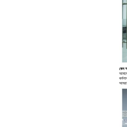
কেন আ
আমাদে
কর্মশ
আমরা 