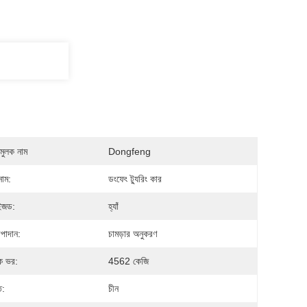
মুলক নাম
Dongfeng
নাম:
ডংফেং ট্যুরিং কার
াইজড:
হ্যাঁ
াদান:
চামড়ার অনুকরণ
িক ভর:
4562 কেজি
ি:
চীন