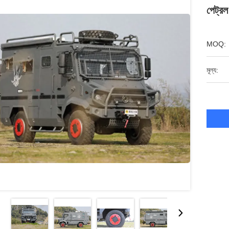
পেট্রল
MOQ:
মূল্য: