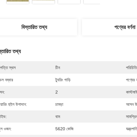
বিস্তারিত তথ্য
পণ্যের বর্ণনা
স্তারিত তথ্য
পত্তি স্থল
চীন
পরিচিতি
েল নম্বার
ট্যুরিং গাড়ি
পণ্যের 
সন:
2
কাস্টম
টিয়ারিং হুইল উপাদান:
চামড়া
আসন উপ
রাইভ:
বাম
সামগ্র
থূল ওজন:
5620 কেজি
যন্ত্রপাত