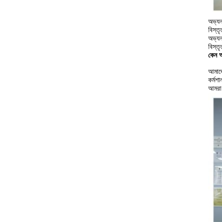
অভ্যন
বিস্ত
অভ্যন
বিস্ত
কেন আ
আমাদে
কর্মশ
আমরা 