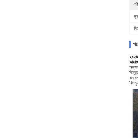
শর
মূল
বি
পণ্
২০২৪ উ
আমাদে
অভ্যন
বিস্ত
অভ্যন
বিস্ত